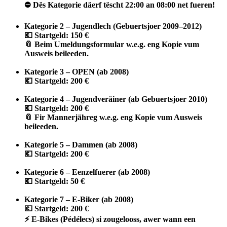
⛔
D
ë
s Kategorie d
ä
erf t
ë
scht 22:00 an 08:00 net fueren!
Kategorie 2 – Jugendlech (Gebuertsjoer 2009–2012)
💶
Startgeld: 150 €
📎
Beim Umeldungsformular w.e.g. eng Kopie vum
Ausweis beileeden.
Kategorie 3 – OPEN (ab 2008)
💶
Startgeld: 200 €
Kategorie 4 – Jugendveräiner (ab Gebuertsjoer 2010)
💶
Startgeld: 200 €
📎
Fir Mannerjähreg w.e.g. eng Kopie vum Ausweis
beileeden.
Kategorie 5 – Dammen (ab 2008)
💶
Startgeld: 200 €
Kategorie 6 – Eenzelfuerer (ab 2008)
💶
Startgeld: 50 €
Kategorie 7 – E-Biker (ab 2008)
💶
Startgeld: 200 €
⚡
E-Bikes (Pédélecs) si zougelooss, awer wann een