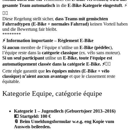
gesamte Team automatisch
in die
E-Bike-Kategorie eingestuft
. ⚡
🚴‍♀️
Diese Regelung stellt sicher,
dass Teams mit gemischten
Fahrradtypen (E-Bike + normales
Fahrrad)
keinen Vorteil haben
und die Bewertung fair bleibt.
********
⚡
Information importante – Règlement E-Bike
Si aucun
membre de l’équipe n’utilise un
E-Bike (pédélec
),
l’équipe reste dans la
catégorie classique
(ex. vélo sans moteur).
Si un seul participant
utilise un
E-Bike, toute l’équipe est
automatiquement classée dans la catégorie E-Bike.
⚡🚴‍♀️
Cette règle garantit que
les équipes mixtes (E-Bike + vélo
classique) n’aient aucun avantage
et que le classement reste
équitable.
Kategorie Equipe, catégorie équipe
Kategorie 1 – Jugendlech (Gebuertsjoer 2013–2016)
💶
Startgeld: 100 €
📎
Beim Umeldungsformular w.e.g. eng Kopie vum
Ausweis beileeden.