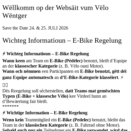
Wëllkomm op der Websäit vum Vëlo
Wëntger
Save the Date 24. & 25. JULI 2026
Wichteg Informatioun – E-Bike Regelung
⚡
Wichteg Informatioun – E-Bike Regelung
Wann keen
am Team en
E-Bike (Pédélec)
benotzt, bleift d’Equipe
an der
klassescher Kategorie
(z. B. Vëlo ouni Motor).
Wann och nëmmen
een Participanten en
E-Bike benotzt, gëtt déi
ganz Equipe automatesch
an
d’E-Bike-Kategorie klasséiert
. ⚡
🚴‍♀️
Dës Reegelung soll sécherstellen,
datt Teams mat gemëschten
Typen (E-Bike + klassesche Vëlo)
kee Virdeel hunn an
d’Bewäertung fair bleift.
*******
⚡
Wichtige Information – E-Bike Regelung
Wenn kein
Teammitglied ein
E-Bike (Pedelec)
benutzt, bleibt das
Team in der
klassischen Kategorie
(z. B. Fahrrad ohne Motor).
Sobald auch nur ein
Teilnehmer ein
E-Bike verwendet, wird das